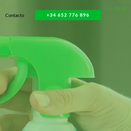
CA
EN
ES
Contacto
+34 652 776 896