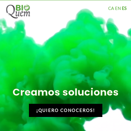
Ir
MAI
CA
EN
ES
al
ME
contenido
Creamos soluciones
¡QUIERO CONOCEROS!